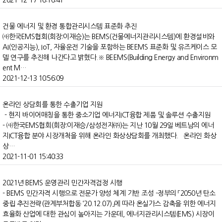
2021-12-17 16:16:41
건물 에너지 및 환경 통합관리시스템 표준화 추진
㈔한국EMS협회(회장:이재승)는 BEMS(건물에너지관리시스템)에 환경설비와
AI(인공지능), IoT, 자율운전 기술을 포함하는 BEEMS 표준화 및 유즈케이스 모
델 연구를 추진해 나간다고 밝혔다.※ BEEMS(Building Energy and Environm
ent M…
2021-12-13 10:56:09
온라인 상담회를 통한 수출기업 지원
- 현지 바이어매칭을 통한 중소기업 에너지ICT융합 제품 및 솔루션 수출지원
- ㈔한국EMS협회(회장:이재승/삼성전자㈜)는 지난 10월 29일 베트남의 에너
지ICT융합 분야 시장개척을 위해 온라인 화상상담회를 개최했다. 온라인 화상
상…
2021-11-01 15:40:33
2021년 BEMS 운영관리 민간자격검정 시행
- BEMS 민간자격 시행으로 전문가 양성 체계 기반 조성 -정부의 「2050년 탄소
중립 추진전략(관계부처합동 ‘20.12.07)」에 따라 온실가스 감축을 위한 에너지
효율화 산업에 대한 관심이 높아지는 가운데, 에너지관리시스템(EMS) 시장이