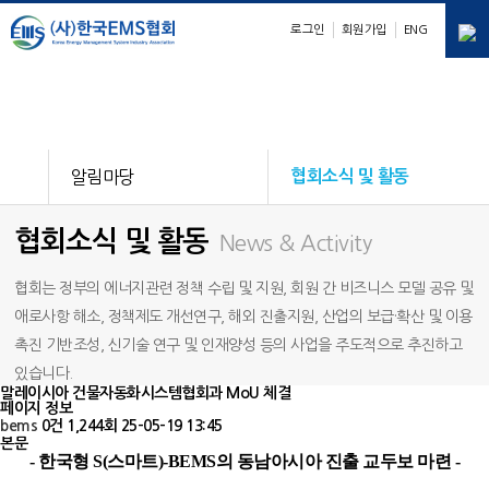
로그인
회원가입
ENG
E
M
S
nergy
anagement
ystem
알림마당
협회소식 및 활동
협회소식 및 활동
News & Activity
협회는 정부의 에너지관련 정책 수립 및 지원, 회원 간 비즈니스 모델 공유 및
애로사항 해소, 정책제도 개선연구, 해외 진출지원, 산업의 보급·확산 및 이용
촉진 기반조성, 신기술 연구 및 인재양성 등의 사업을 주도적으로 추진하고
있습니다.
말레이시아 건물자동화시스템협회과 MoU 체결
페이지 정보
bems
0건
1,244회
25-05-19 13:45
본문
- 한국형 S(스마트)-BEMS의 동남아시아 진출 교두보 마련 -