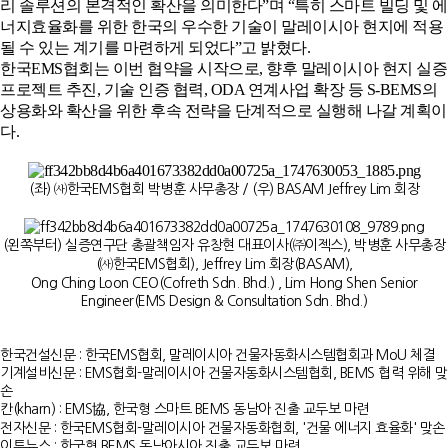
리 솔루션의 본격적인 확산을 의미한다”며 “특히 스마트 빌딩 및 에
너지효율화를 위한 한국의 우수한 기술이 말레이시아 현지에 적용
될 수 있는 계기를 마련하게 되었다”고 밝혔다.
한국EMS협회는 이번 협약을 시작으로, 향후 말레이시아 현지 실증
프로젝트 추진, 기술 인증 협력, ODA 연계사업 확장 등 S-BEMS의
상용화와 확산을 위한 후속 전략을 단계적으로 실행해 나갈 계획이
다.
(좌) ㈔한국EMS협회 박병훈 사무총장 / (우) BASAM Jeffrey Lim 회장
(왼쪽부터) 실증연구단 총괄책임자 유창현 대표이사(㈜이젝스), 박병훈 사무총장
(㈔한국EMS협회), Jeffrey Lim 회장(BASAM),
Ong Ching Loon CEO(Cofreth Sdn. Bhd.) , Lim Hong Shen Senior
Engineer(EMS Design & Consultation Sdn. Bhd.)
한국건설신문 :
한국EMS협회, 말레이시아 건물자동화시스템협회과 MoU 체결
기계설비신문 :
EMS협회-말레이시아 건물자동화시스템협회, BEMS 협력 위해 맞
손
칸(kharn) :
EMS協, 한국형 스마트 BEMS 동남아 진출 교두보 마련
전자신문 :
한국EMS협회-말레이시아 건물자동화협회, '건물 에너지 효율화' 맞손
이투뉴스 :
한국형 BEMS 동남아시아 진출 교두보 마련