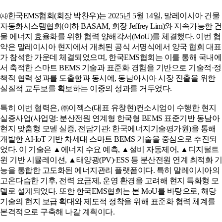
㈔한국EMS협회(회장 박찬우)는 2025년 5월 14일, 말레이시아 건물
자동화시스템협회(이하 BASAM, 회장 Jeffrey Lim)와 지속가능한 건
물 에너지 효율화를 위한 협력 양해각서(MoU)를 체결했다. 이번 협
약은 말레이시아 현지에서 개최된 공식 서명식에서 양국 협회 대표
가 참석한 가운데 체결되었으며, 한국EMS협회는 이를 통해 국내에
서 축적한 스마트 BEMS 기술과 표준화 경험을 기반으로 기술적·정
책적 협력 성과를 도출함과 동시에, 동남아시아 시장 진출을 위한
실질적 교두보를 확보하는 이중의 성과를 거두었다.
특히 이번 협력은, ㈜이젝스(대표 유창현)컨소시엄이 수행한 현지
실증사업(사업명: 분산전원 연계형 한국형 BEMS 표준기반 동남아
현지 맞춤형 모델 실증, 전담기관: 한국에너지기술평가원)을 통해
개발한 AI·IoT 기반 차세대 스마트 BEMS 기술을 중심으로 추진되
었다. 이 기술은 ▲에너지 수요 예측, ▲설비 자동제어, ▲디지털트
윈 기반 시뮬레이션, ▲태양광(PV)·ESS 등 분산전원 연계 최적화 기
능을 통합한 고도화된 에너지관리 플랫폼이다. 특히 말레이시아의
고온다습한 기후, 전력 요금제, 운영 환경을 고려해 현지 특화형 모
델로 설계되었다. 또한 한국EMS협회는 본 MoU를 바탕으로, 해당
기술의 현지 보급 확대와 제도적 정착을 위해 표준화 협력 체계를
본격적으로 구축해 나갈 계획이다.