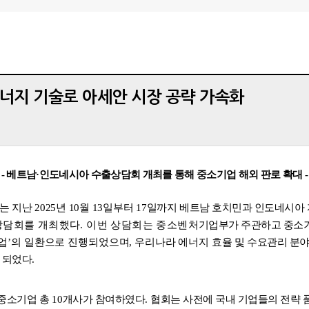
에너지 기술로 아세안 시장 공략 가속화
-
베트남
·
인도네시아 수출상담회 개최를 통해 중소기업 해외 판로 확대
-
는 지난
2025
년
10
월
13
일부터
17
일까지
베트남 호치민과 인도네시아 
상담회를 개최했다
.
이번 상담회는 중소벤처
기업부가 주관하고 중소
업
’
의 일환으로 진행되었으며
,
우리나라 에너지 효율
및 수요관리 분
 되었다
.
 중소기업 총
10
개사가 참여하였다
.
협회는 사전에 국내 기업들의 전략 