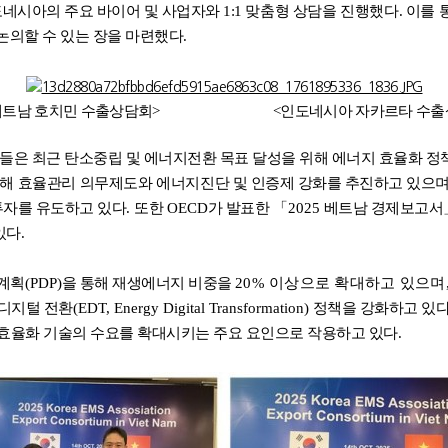
도네시아의 주요 바이어 및 사업자와
1:1
맞춤형 상담을 진행했다
.
이를 
논의할 수 있는 장을 마련했다
.
베트남 호치민 수출상담회
>
<
인도네시아 자카르타 수
은 최근 탄소중립 및 에너지전환 목표 달성을 위해 에너지 효율화 정
통해 효율관리 의무제도와 에너지진단
및 인증제 강화를 추진하고 있으
투자를 유도하고 있다
.
또한
OECD
가 발표한
「
2025
베트남 경제보고서
있다
.
계획
(PDP)
을 통해 재생에너지 비중을
20%
이상으로 확대하고 있으며
 디지털 전환
(EDT, Energy Digital Transformation)
정책을 강화하고 있
 효율화 기술의 수요를 확대시키는 주요 요인으로 작용하고 있다
.