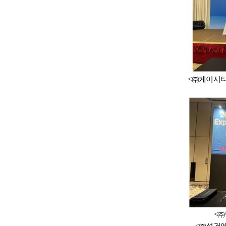
<
㈜
케이시
<
㈜
<
㈜
성건