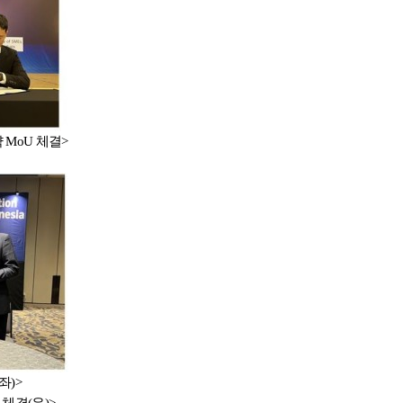
약
MoU
체결>
좌)
>
U
체결(우)
>