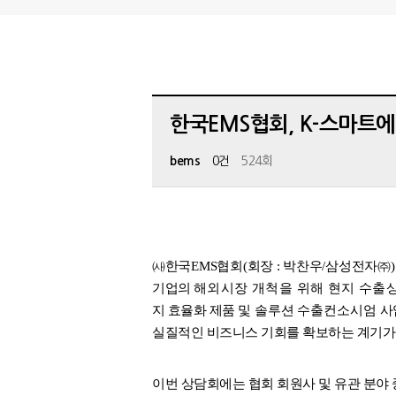
한국EMS협회, K-스마트
bems
0건
524회
㈔
한국
EMS
협회
(
회장
:
박찬우
/
삼성전자
㈜
)
기업의
해외시장 개척을 위해 현지 수출
지 효율화 제품
및 솔루션 수출컨소시엄 사
실질적인 비즈니스 기회를 확보하는 계기가
이번 상담회에는 협회 회원사 및 유관 분야