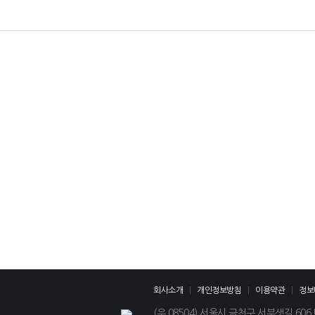
회사소개
개인정보방침
이용약관
정보
(우 08504) 서울시 금천구 서부샛길 606