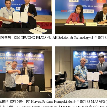
티이엔씨
- KIM TRUONG PHAT
사 및
AH Solution & Technology
사 수출계
벨리언트데이터
- PT. Harvest Perdana Kompakindo
사 수출계약
MoU
체결(
엔지니어링
- PT. Media Touch Technology
사
OASIS SYSTEM
수출계약
Mo