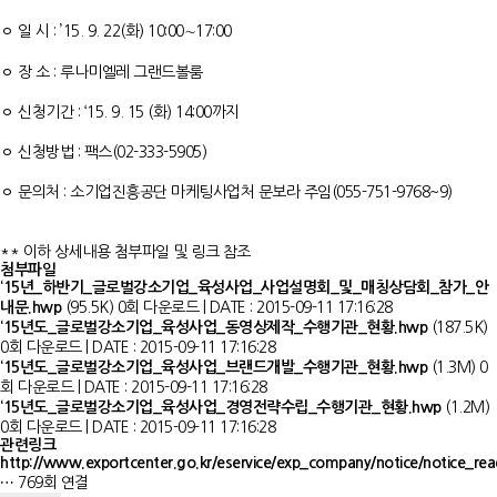
ㅇ 일 시 : ’15. 9. 22(화) 10:00∼17:00
ㅇ 장 소 : 루나미엘레 그랜드볼룸
ㅇ 신청기간 : ‘15. 9. 15 (화) 14:00까지
ㅇ 신청방법 : 팩스(02-333-5905)
ㅇ 문의처 : 소기업진흥공단 마케팅사업처 문보라 주임(055-751-9768~9)
** 이하 상세내용 첨부파일 및 링크 참조
첨부파일
‘15년_하반기_글로벌강소기업_육성사업_사업설명회_및_매칭상담회_참가_안
내문.hwp
(95.5K)
0회 다운로드 | DATE : 2015-09-11 17:16:28
‘15년도_글로벌강소기업_육성사업_동영상제작_수행기관_현황.hwp
(187.5K)
0회 다운로드 | DATE : 2015-09-11 17:16:28
‘15년도_글로벌강소기업_육성사업_브랜드개발_수행기관_현황.hwp
(1.3M)
0
회 다운로드 | DATE : 2015-09-11 17:16:28
‘15년도_글로벌강소기업_육성사업_경영전략수립_수행기관_현황.hwp
(1.2M)
0회 다운로드 | DATE : 2015-09-11 17:16:28
관련링크
http://www.exportcenter.go.kr/eservice/exp_company/notice/notice_rea
…
769회 연결