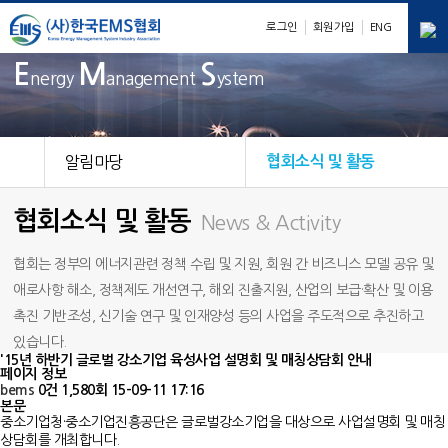
로그인
회원가입
ENG
E
M
S
nergy
anagement
ystem
알림마당
협회소식 및 활동
협회소식 및 활동
News & Activity
협회는 정부의 에너지관련 정책 수립 및 지원, 회원 간 비즈니스 모델 공유 및
애로사항 해소, 정책제도 개선연구, 해외 진출지원, 산업의 보급·확산 및 이용
촉진 기반조성, 신기술 연구 및 인재양성 등의 사업을 주도적으로 추진하고
있습니다.
'15년 하반기 글로벌 강소기업 육성사업 설명회 및 매칭상담회 안내
페이지 정보
bems
0건
1,580회
15-09-11 17:16
본문
중소기업청·중소기업진흥공단은 글로벌강소기업을 대상으로 사업설명회 및 매칭
상담회를 개최합니다.