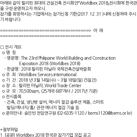
아래와 같이 필리핀 최대의 건설건축 전시회인『Worldbex 2018』전시회에 한국관
을 구성·운영하고자 하오니
참가를 희망하시는 기업에서는 참가신청 기한(2017. 12. 31.)내에 신청하여 주시
기 바랍니다.
=================================== 아 래
===================================
□ 전시 개요
o 명 칭
- 영문명 : The 23rd Philippine World Building and Construction
Exposition 2018 (Worldbex 2018)
- 한글명 : 2018 필리핀 마닐라 국제건축건설박람회
o 주 최 : Worldbex Services International
o 기 간 : 2018 년 3월 14일(수) ~ 3월 18일(일) (5일간)
o 장 소 : 필리핀 마닐라, World Trade Center
o 규 모 : 70,500sqm, (25개국 687개사 / 2017년 기준)
o 전시품목
- 건축, 건설, 냉난방 설비, 에너지 절감 솔루션 제품, 스마트
빌딩/에너지/홈/ 관련 에너지 절감 기술 등
o 문의안내 : 송인빈 전임연구원 (02-6335-1120 /
bems1120@bems.or.kr
)
*첨부파일
1. [공문] Worldbex 2018 한국관 참가기업 모집 공고