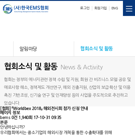
로그인
회원가입
ENG
E
M
S
nergy
anagement
ystem
알림마당
협회소식 및 활동
협회소식 및 활동
News & Activity
협회는 정부의 에너지관련 정책 수립 및 지원, 회원 간 비즈니스 모델 공유 및
애로사항 해소, 정책제도 개선연구, 해외 진출지원, 산업의 보급·확산 및 이용
촉진 기반조성, 신기술 연구 및 인재양성 등의 사업을 주도적으로 추진하고
있습니다.
[협회] 『Worldbex 2018』 해외전시회 참가 신청 안내
페이지 정보
bems
0건
1,940회
17-10-31 09:35
본문
안녕하십니까?
우리협회에서는 중소기업의 해외시장 개척을 통한 수출확대를 위해