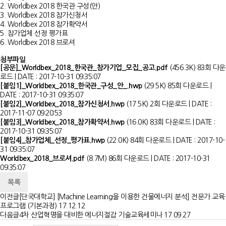
2. Worldbex 2018 한국관 구성(안)
3. Worldbex 2018 참가신청서
4. Worldbex 2018 참가확약서
5. 참가업체 선정 평가표
6. Worldbex 2018 브로셔
첨부파일
[공문]_Worldbex_2018_한국관_참가기업_모집_공고.pdf
(456.3K)
83회 다운
로드 | DATE : 2017-10-31 09:35:07
[붙임1]_Worldbex_2018_한국관_구성_안_.hwp
(29.5K)
85회 다운로드 |
DATE : 2017-10-31 09:35:07
[붙임2]_Worldbex_2018_참가신청서.hwp
(17.5K)
2회 다운로드 | DATE :
2017-11-07 09:20:53
[붙임3]_Worldbex_2018_참가확약서.hwp
(16.0K)
83회 다운로드 | DATE :
2017-10-31 09:35:07
[붙임4]_참가업체_선정_평가표.hwp
(22.0K)
84회 다운로드 | DATE : 2017-10-
31 09:35:07
Worldbex_2018_브로셔.pdf
(8.7M)
86회 다운로드 | DATE : 2017-10-31
09:35:07
목록
이전글
[단국대학교] [Machine Learning을 이용한 건물에너지 분석] 전문가 교육
프로그램 (기본과정)
17.12.12
다음글
4차 산업혁명을 대비한 에너지절감 기술교육세미나
17.09.27