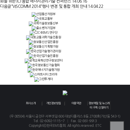
화를 위한 ICT융합 에너지관리기술 컨퍼런스
14.06.16
다음글
"VISCOMM 2014"행사 변경 및 통합 개최 안내
14.04.22
회사소개
개인정보방침
이용약관
정보메일 및 뉴스레
터 구독 신청하기
(우 08504) 서울시 금천구 서부샛길 606 대성디폴리스 B동 2708호(가산동 543-1)
|
Tel. 02-6092-1115~7
Fax. 02-861-9913
Copyrightⓒ한국EMS협회. All rights reserved. ETC