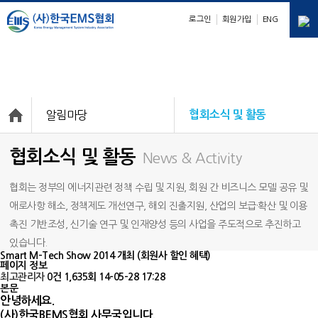
로그인
회원가입
ENG
E
M
S
nergy
anagement
ystem
알림마당
협회소식 및 활동
협회소식 및 활동
News & Activity
협회는 정부의 에너지관련 정책 수립 및 지원, 회원 간 비즈니스 모델 공유 및
애로사항 해소, 정책제도 개선연구, 해외 진출지원, 산업의 보급·확산 및 이용
촉진 기반조성, 신기술 연구 및 인재양성 등의 사업을 주도적으로 추진하고
있습니다.
Smart M-Tech Show 2014 개최 (회원사 할인 혜택)
페이지 정보
최고관리자
0건
1,635회
14-05-28 17:28
본문
안녕하세요.
(사)한국BEMS협회 사무국입니다.