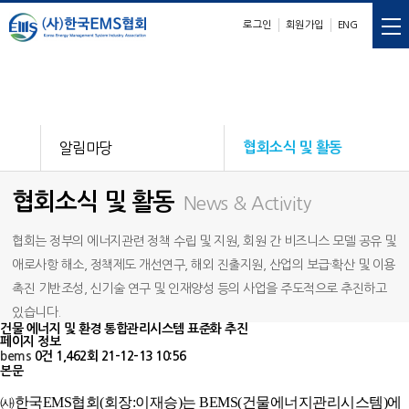
로그인
회원가입
ENG
E
M
S
nergy
anagement
ystem
알림마당
협회소식 및 활동
협회소식 및 활동
News & Activity
협회는 정부의 에너지관련 정책 수립 및 지원, 회원 간 비즈니스 모델 공유 및
애로사항 해소, 정책제도 개선연구, 해외 진출지원, 산업의 보급·확산 및 이용
촉진 기반조성, 신기술 연구 및 인재양성 등의 사업을 주도적으로 추진하고
있습니다.
건물 에너지 및 환경 통합관리시스템 표준화 추진
페이지 정보
bems
0건
1,462회
21-12-13 10:56
본문
㈔한국EMS협회(회장:이재승)는 BEMS(건물에너지관리시스템)에