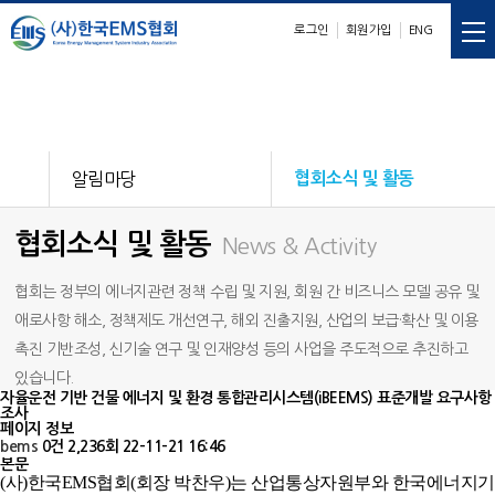
로그인
회원가입
ENG
E
M
S
nergy
anagement
ystem
알림마당
협회소식 및 활동
협회소식 및 활동
News & Activity
협회는 정부의 에너지관련 정책 수립 및 지원, 회원 간 비즈니스 모델 공유 및
애로사항 해소, 정책제도 개선연구, 해외 진출지원, 산업의 보급·확산 및 이용
촉진 기반조성, 신기술 연구 및 인재양성 등의 사업을 주도적으로 추진하고
있습니다.
자율운전 기반 건물 에너지 및 환경 통합관리시스템(iBEEMS) 표준개발 요구사항
조사
페이지 정보
bems
0건
2,236회
22-11-21 16:46
본문
(사)한국EMS협회(회장 박찬우)는 산업통상자원부와 한국에너지기