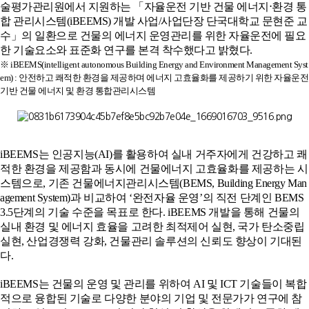
술평가관리원에서 지원하는 「자율운전 기반 건물 에너지⋅환경 통
합 관리시스템(iBEEMS) 개발 사업/사업단장 단국대학교 문현준 교
수」의 일환으로 건물의 에너지 운영관리를 위한 자율운전에 필요
한 기술요소와 표준화 연구를 본격 착수했다고 밝혔다.
※ iBEEMS(intelligent autonomous Building Energy and Environment Management Syst
em) : 안전하고 쾌적한 환경을 제공하며 에너지 고효율화를 제공하기 위한 자율운전
기반 건물 에너지 및 환경 통합관리시스템
iBEEMS
는 인공지능
(AI)
를 활용하여 실내 거주자에게 건강하고 쾌
적한 환경을 제공함과 동시에 건물에너지 고효율화를 제공하는 시
스템으로
,
기존 건물에너지관리시스템
(BEMS, Building Energy Man
agement System)
과 비교하여
‘
완전자율 운영
’
의 직전 단계인
BEMS
3.5
단계의 기술 수준을 목표로 한다
. iBEEMS
개발을 통해 건물의
실내 환경 및 에너지 효율을 고려한 최적제어 실현
,
국가 탄소중립
실현
,
산업경쟁력 강화
,
건물관리 솔루션의 신뢰도 향상이 기대된
다
.
iBEEMS
는 건물의 운영 및 관리를 위하여
AI
및
ICT
기술들이 복합
적으로 융합된 기술로 다양한 분야의 기업 및 전문가가 연구에 참