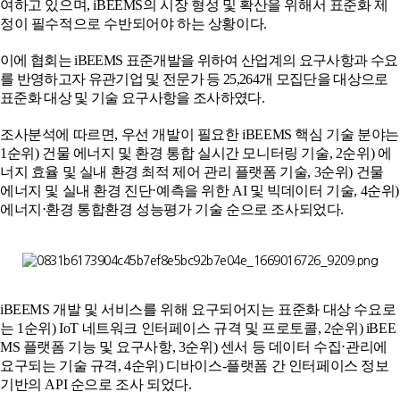
여하고 있으며
, iBEEMS
의 시장 형성 및 확산을 위해서 표준화 제
정이 필수적으로 수반되어야 하는 상황이다
.
이에 협회는
iBEEMS
표준개발을 위하여 산업계의 요구사항과 수요
를 반영하고자 유관기업 및 전문가 등
25,264
개 모집단을 대상으로
표준화 대상 및 기술 요구사항을 조사하였다
.
조사분석에 따르면
,
우선 개발이 필요한
iBEEMS
핵심 기술 분야는
1
순위
)
건물 에너지 및 환경 통합 실시간 모니터링 기술
, 2
순위
)
에
너지 효율 및 실내 환경 최적 제어 관리 플랫폼 기술
, 3
순위
)
건물
에너지 및 실내 환경 진단
⋅
예측을 위한
AI
및 빅데이터 기술
, 4
순위
)
에너지
⋅
환경 통합환경 성능평가 기술 순으로 조사되었다
.
iBEEMS
개발 및 서비스를 위해 요구되어지는 표준화 대상 수요로
는
1
순위
) IoT
네트워크 인터페이스 규격 및 프로토콜
, 2
순위
) iBEE
MS
플랫폼 기능 및 요구사항
, 3
순위
)
센서 등 데이터 수집
⋅
관리에
요구되는 기술 규격
, 4
순위
)
디바이스
-
플랫폼 간 인터페이스 정보
기반의
API
순으로 조사 되었다
.