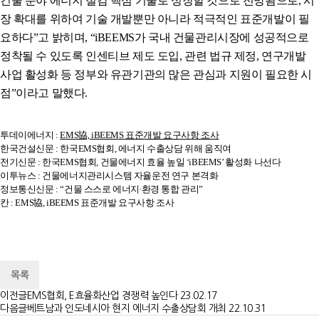
건물 분야 에너지 절감 핵심 기술로 성장할 것으로 전망됨으로
,
시
장 확대를 위하여 기술 개발뿐만 아니라 적극적인 표준개발이 필
요하다
”
고 밝히며
, “iBEEMS
가 국내 건물관리시장에 성공적으로
정착될 수 있도록 인센티브 제도 도입
,
관련 법규 제정
,
연구개발
사업 활성화 등 정부와 유관기관의 많은 관심과 지원이 필요한 시
점
”
이라고 말했다
.
투데이에너지 :
EMS協, iBEEMS 표준개발 요구사항 조사
한국건설신문 :
한국EMS협회, 에너지 수출상담 위해 움직여
전기신문 :
한국EMS협회, 건물에너지 효율 높일 ‘iBEEMS’ 활성화 나선다
이투뉴스 :
건물에너지관리시스템 자율운전 연구 본격화
정보통신신문 :
“건물 스스로 에너지∙환경 통합 관리”
칸 :
EMS協, iBEEMS 표준개발 요구사항 조사
목록
이전글
EMS협회, E효율화산업 경쟁력 높인다
23.02.17
다음글
베트남과 인도네시아 현지 에너지 수출상담회 개최
22.10.31