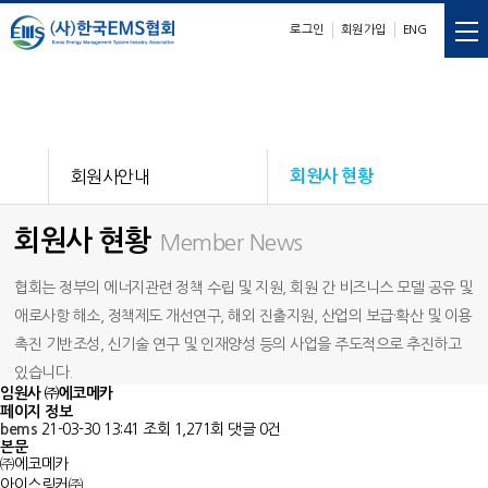
로그인
회원가입
ENG
E
M
S
nergy
anagement
ystem
회원사안내
회원사 현황
회원사 현황
Member News
협회는 정부의 에너지관련 정책 수립 및 지원, 회원 간 비즈니스 모델 공유 및
애로사항 해소, 정책제도 개선연구, 해외 진출지원, 산업의 보급·확산 및 이용
촉진 기반조성, 신기술 연구 및 인재양성 등의 사업을 주도적으로 추진하고
있습니다.
임원사
㈜에코메카
페이지 정보
bems
21-03-30 13:41
조회 1,271회
댓글 0건
본문
㈜에코메카
아이스링커㈜