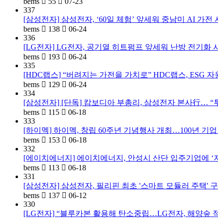
bems
55
07-23
337
[삼성전자] 삼성전자, ‘60일 체험’ 앞세워 중남미 AI 가전
bems
138
06-24
336
[LG전자] LG전자, 공기열 히트펌프 앞세워 난방 전기화
bems
193
06-24
335
[HDC랩스] “버려지는 가전을 가치로” HDC랩스, ESG
bems
129
06-24
334
[삼성전자] [단독] 캄보디아 부총리, 삼성전자 본사行… 
bems
115
06-18
333
[하이멕] 하이멕, 창립 60주년 기념행사 개최…100년 기
bems
153
06-18
332
[에이치에너지] 에이치에너지, 안성시 산단 입주기업에 ‘저렴
bems
113
06-18
331
[삼성전자] 삼성전자, 필리핀 최초 '스마트 모듈러 주택' 
bems
137
06-12
330
[LG전자] “블루카본 활용해 탄소중립…LG전자, 해양숲 