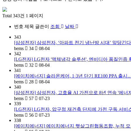
Total 343건
1 페이지
번호
제목
글쓴이
조회
날짜
343
[삼성전자] 삼성전자, ‘아파트 전기 냉난방 시대’ 앞당긴다
bems
34
08-04
342
[LG전자] LG전자 '액체냉각 솔루션', 엔비디아 품질인증
bems
32
08-04
341
[에이치에너지] 솔라온케어, 1·3년 단기 RE100 PPA 
bems
28
08-04
340
[삼성전자] 삼성전자, 고효율 AI 가전으로 8년 연속 '에너
bems
57
07-23
339
[LG전자] LG전자, 압구정 재건축 단지에 가전 구독 서비
bems
56
07-23
338
[에이치에너지] 에이치에너지 햇살그린협동조합, 누적 모집