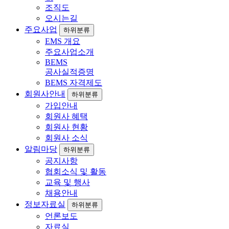
조직도
오시는길
주요사업
하위분류
EMS 개요
주요사업소개
BEMS
공사실적증명
BEMS 자격제도
회원사안내
하위분류
가입안내
회원사 혜택
회원사 현황
회원사 소식
알림마당
하위분류
공지사항
협회소식 및 활동
교육 및 행사
채용안내
정보자료실
하위분류
언론보도
자료실