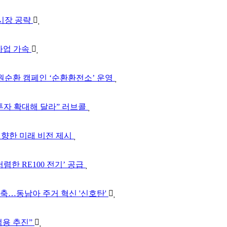
 시장 공략
 사업 가속
 자원순환 캠페인 ‘순환환전소’ 운영
“투자 확대해 달라” 러브콜
업 향한 미래 비전 제시
한 RE100 전기’ 공급
구축…동남아 주거 혁신 '신호탄'
적용 추진”