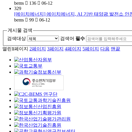
bems
136
06-12
329
[에이치에너지] 에이치에너지, AI 기반 태양광 발전소 안
bems
99
06-12
게시물 검색
검색대상
검색어
필수
열린
1
페이지
2
페이지
3
페이지
4
페이지
5
페이지
다음
맨끝