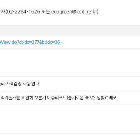
02-2284-1626 또는
ecogreen@keiti.re.kr
)
oard/View.do?cbIdx=277&bcIdx=36…
영관리 자격검정 시행 안내
 인적자원개발 위원회 "2분기 이슈리포트(슬기로운 BEMS 생활)" 배포