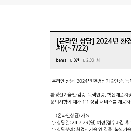
[온라인 상담] 2024년 
차)(~7/22)
bems
0건
2,331회
[온라인 상담] 2024년 환경신기술인증, 
환경신기술인·검증, 녹색인증, 혁신제품지정
문의사항에 대해 1:1 상담 서비스를 제공
□ (온라인상담) 개요
○ 상담일:
24.7.29(월)
예정(접수마감 후 
○ 상담분야: 환경신기술 인·검증, 녹색기