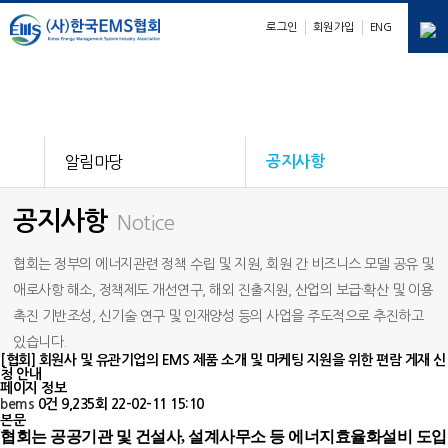
로그인
회원가입
ENG
E
M
S
nergy
anagement
ystem
알림마당
공지사항
공지사항
Notice
협회는 정부의 에너지관련 정책 수립 및 지원, 회원 간 비즈니스 모델 공유 및
애로사항 해소, 정책제도 개선연구, 해외 진출지원, 산업의 보급·확산 및 이용
촉진 기반조성, 신기술 연구 및 인재양성 등의 사업을 주도적으로 추진하고
있습니다.
[협회] 회원사 및 유관기업의 EMS 제품 소개 및 마케팅 지원을 위한 편람 게재 신
청 안내
페이지 정보
bems
0건
9,235회
22-02-11 15:10
본문
협회는 공공기관 및 건설사, 설계사무소 등 에너지효율화설비 도입